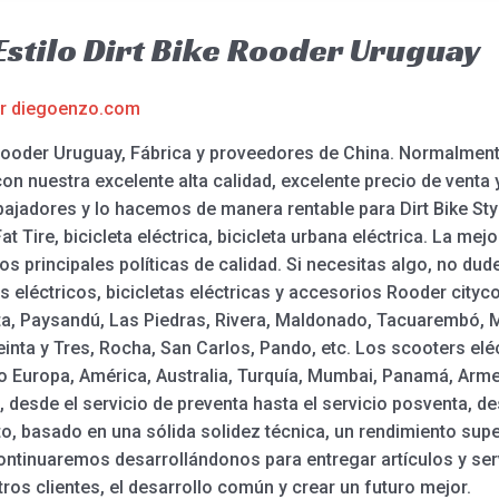
 Estilo Dirt Bike Rooder Uruguay
or
diegoenzo.com
e – Rooder Uruguay, Fábrica y proveedores de China. Normalme
 nuestra excelente alta calidad, excelente precio de venta
adores y lo hacemos de manera rentable para Dirt Bike Style 
Fat Tire, bicicleta eléctrica, bicicleta urbana eléctrica. La me
os principales políticas de calidad. Si necesitas algo, no du
s eléctricos, bicicletas eléctricas y accesorios Rooder city
ta, Paysandú, Las Piedras, Rivera, Maldonado, Tacuarembó, 
einta y Tres, Rocha, San Carlos, Pando, etc. Los scooters el
o Europa, América, Australia, Turquía, Mumbai, Panamá, Ar
desde el servicio de preventa hasta el servicio posventa, de
to, basado en una sólida solidez técnica, un rendimiento supe
continuaremos desarrollándonos para entregar artículos y ser
os clientes, el desarrollo común y crear un futuro mejor.