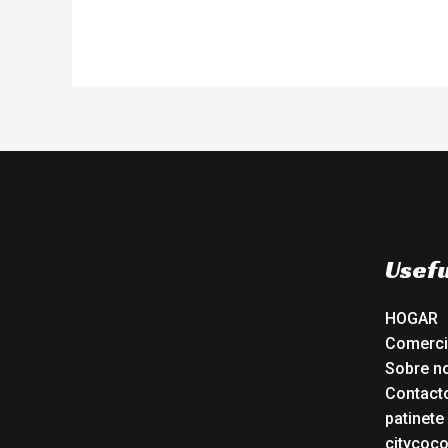
Usefu
HOGAR
Comerc
Sobre n
Contact
patinete
citycoc