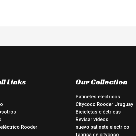
ll Links
Our Collection
Patinetes eléctricos
io
Citycoco Rooder Uruguay
osotros
Bicicletas eléctricas
o
Revisar vídeos
 eléctrico Rooder
nuevo patinete electrico
o
fábrica de citycoco