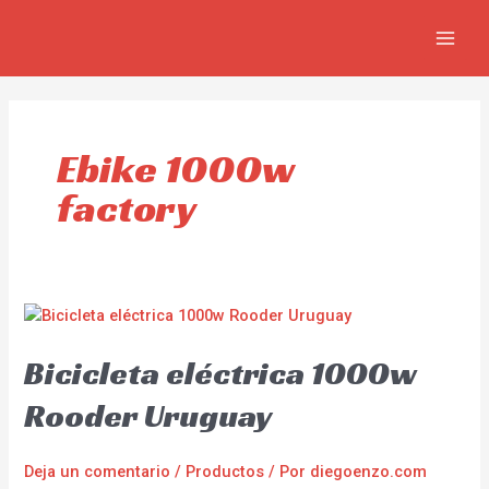
Ir
MAIN
al
MEN
contenido
Ebike 1000w
factory
Bicicleta eléctrica 1000w
Rooder Uruguay
Deja un comentario
/
Productos
/ Por
diegoenzo.com