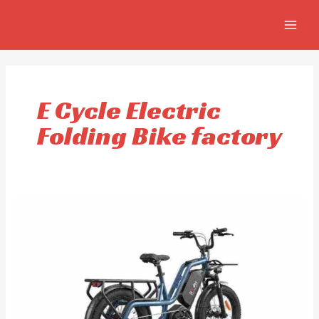
Ir
MAIN
al
MEN
contenido
E Cycle Electric
Folding Bike factory