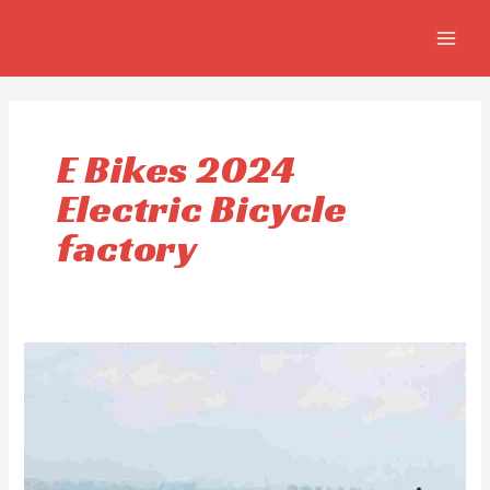
Ir
MAIN
al
MEN
contenido
E Bikes 2024
Electric Bicycle
factory