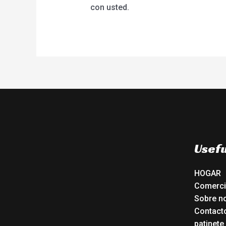
con usted.
Usefu
HOGAR
Comerc
Sobre n
Contact
patinete