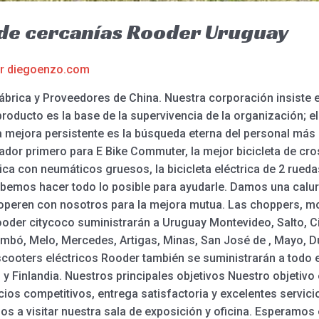
a de cercanías Rooder Uruguay
or
diegoenzo.com
rica y Proveedores de China. Nuestra corporación insiste e
producto es la base de la supervivencia de la organización; e
La mejora persistente es la búsqueda eterna del personal más 
ador primero para E Bike Commuter, la mejor bicicleta de cross
trica con neumáticos gruesos, la bicicleta eléctrica de 2 rued
ebemos hacer todo lo posible para ayudarle. Damos una calur
peren con nosotros para la mejora mutua. Las choppers, mot
Rooder citycoco suministrarán a Uruguay Montevideo, Salto, C
mbó, Melo, Mercedes, Artigas, Minas, San José de , Mayo, Dur
scooters eléctricos Rooder también se suministrarán a todo
n y Finlandia. Nuestros principales objetivos Nuestro objetivo
ios competitivos, entrega satisfactoria y excelentes servicio
amos a visitar nuestra sala de exposición y oficina. Esperamos