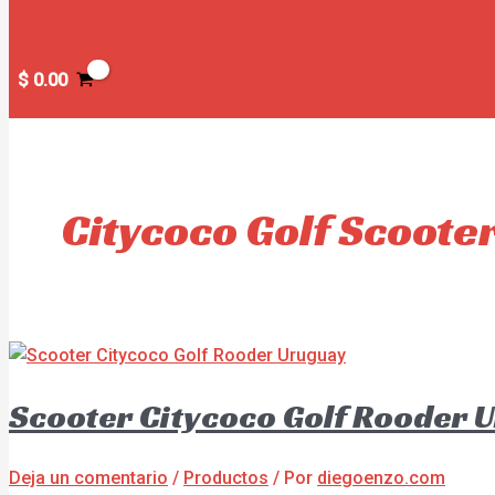
$
0.00
Citycoco Golf Scooter
Scooter Citycoco Golf Rooder 
Deja un comentario
/
Productos
/ Por
diegoenzo.com