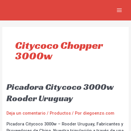
Ir
MAIN
al
MEN
contenido
Citycoco Chopper
3000w
Picadora Citycoco 3000w
Rooder Uruguay
Deja un comentario
/
Productos
/ Por
diegoenzo.com
Picadora Citycoco 3000w – Rooder Uruguay, Fabricantes y
Proveedores de China. Nuestra tripulación a través de una