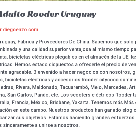
a Adulto Rooder Uruguay
or
diegoenzo.com
r Uruguay, Fábrica y Proveedores De China. Sabemos que sol
binada y una calidad superior ventajosa al mismo tiempo para
enta, bicicletas eléctricas plegables en el almacén de la UE, l
ctricas. Hemos estado dispuestos a ofrecerle el precio de ve
tante agradable. Bienvenido a hacer negocios con nosotros, 
s, bicicletas eléctricas y accesorios Rooder citycoco sumini
iedras, Rivera, Maldonado, Tacuarembó, Melo, Mercedes, Art
cha, San Carlos, Pando, etc. Los scooters eléctricos Rooder 
alia, Francia, México, Brisbane, Yakarta. Tenemos más Más d
ación en este campo. Nuestros productos han ganado elogio d
 alcanzar sus objetivos. Estamos haciendo grandes esfuerzos 
os sinceramente a unirse a nosotros.