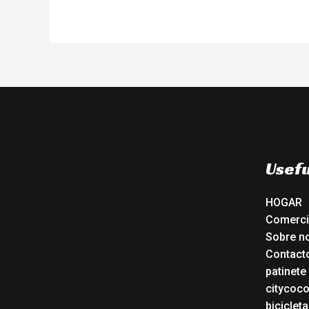
Usefu
HOGAR
Comerc
Sobre n
Contact
patinete
citycoc
bicicleta