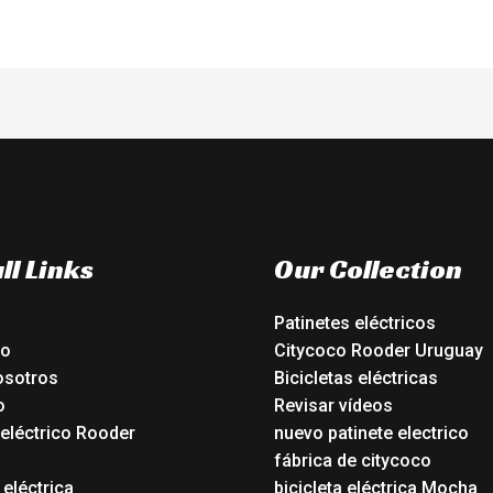
ll Links
Our Collection
Patinetes eléctricos
io
Citycoco Rooder Uruguay
osotros
Bicicletas eléctricas
o
Revisar vídeos
 eléctrico Rooder
nuevo patinete electrico
o
fábrica de citycoco
 eléctrica
bicicleta eléctrica Mocha