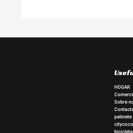
Usefu
HOGAR
Comerc
Sobre n
Contact
patinete
citycoc
bicicleta