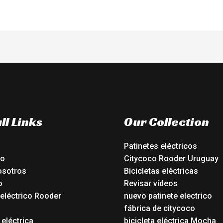
ll Links
Our Collection
Patinetes eléctricos
io
Citycoco Rooder Uruguay
osotros
Bicicletas eléctricas
o
Revisar vídeos
 eléctrico Rooder
nuevo patinete electrico
o
fábrica de citycoco
 eléctrica
bicicleta eléctrica Mocha