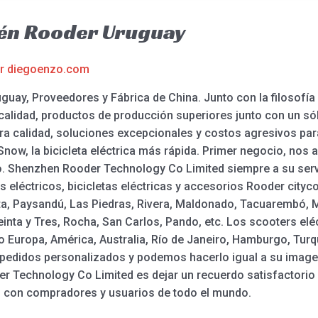
cén Rooder Uruguay
or
diegoenzo.com
ay, Proveedores y Fábrica de China. Junto con la filosofía e
 calidad, productos de producción superiores junto con un s
a calidad, soluciones excepcionales y costos agresivos par
e Snow, la bicicleta eléctrica más rápida. Primer negocio, no
do. Shenzhen Rooder Technology Co Limited siempre a su ser
s eléctricos, bicicletas eléctricas y accesorios Rooder city
ta, Paysandú, Las Piedras, Rivera, Maldonado, Tacuarembó, 
einta y Tres, Rocha, San Carlos, Pando, etc. Los scooters el
 Europa, América, Australia, Río de Janeiro, Hamburgo, Turq
edidos personalizados y podemos hacerlo igual a su imagen
er Technology Co Limited es dejar un recuerdo satisfactorio 
o con compradores y usuarios de todo el mundo.