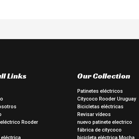
ll Links
Our Collection
Patinetes eléctricos
io
Citycoco Rooder Uruguay
osotros
Bicicletas eléctricas
o
Revisar vídeos
 eléctrico Rooder
nuevo patinete electrico
o
fábrica de citycoco
 eléctrica
bicicleta eléctrica Mocha