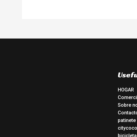
Usefu
HOGAR
Comerc
Sobre n
Contact
patinete
citycoc
bicicleta