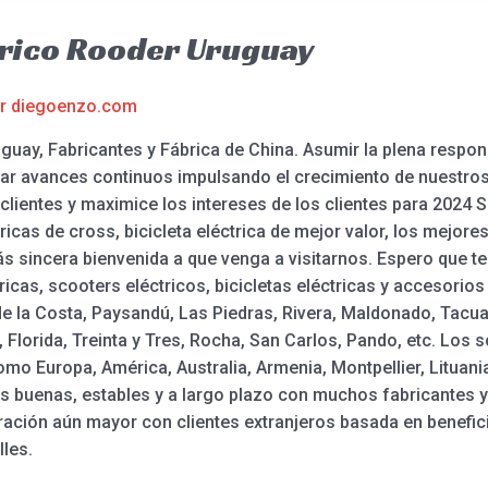
trico Rooder Uruguay
or
diegoenzo.com
uay, Fabricantes y Fábrica de China. Asumir la plena respons
ar avances continuos impulsando el crecimiento de nuestros 
lientes y maximice los intereses de los clientes para 2024 Sc
tricas de cross, bicicleta eléctrica de mejor valor, los mejo
más sincera bienvenida a que venga a visitarnos. Espero qu
ricas, scooters eléctricos, bicicletas eléctricas y accesorio
e la Costa, Paysandú, Las Piedras, Rivera, Maldonado, Tacu
Florida, Treinta y Tres, Rocha, San Carlos, Pando, etc. Los 
omo Europa, América, Australia, Armenia, Montpellier, Litu
s buenas, estables y a largo plazo con muchos fabricantes y
ción aún mayor con clientes extranjeros basada en benefic
les.