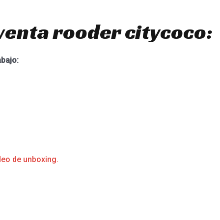
venta rooder citycoco:
abajo:
deo de unboxing.