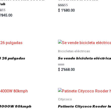
0ah
Rated
$
1'680.00
5.00
ted
'845.00
out of 5
00
 of 5
Bicicletas eléctricas
3 26 pulgadas
Se vende bicicleta eléctri
R
$
2'668.00
a
t
e
d
0
o
u
t
o
Citycoco
f
5
.0 4000W 80kmph
Patinete Citycoco Rooder