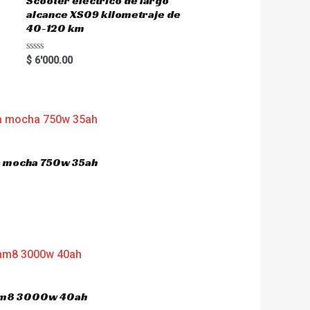
Scooter eléctrico de largo
alcance XS09 kilometraje de
40-120 km
R
$
6'000.00
a
t
e
d
0
o
u
t
o
f
5
ca mocha 750w 35ah
 hm8 3000w 40ah