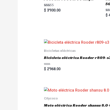
5
Rated
$
3'930.00
5.00
Ra
$
4
out of 5
5.
out
Bicicletas eléctricas
Bicicleta eléctrica Rooder r809-s
R
$
2'968.00
a
t
e
d
0
o
u
t
o
Citycoco
f
5
Moto eléctrica Rooder shansu 8