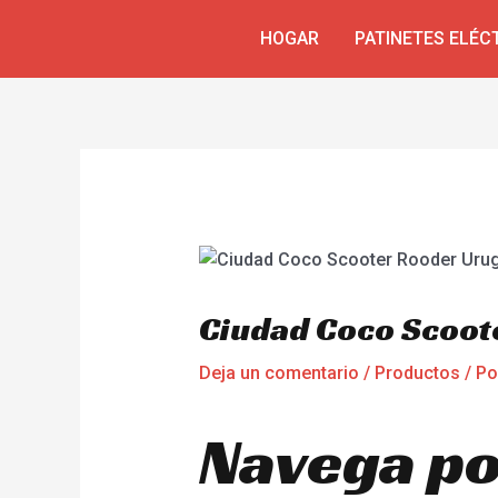
Ir
Navegación
HOGAR
PATINETES ELÉC
al
de
contenido
entradas
Ciudad Coco Scoot
Deja un comentario
/
Productos
/ P
Navega por