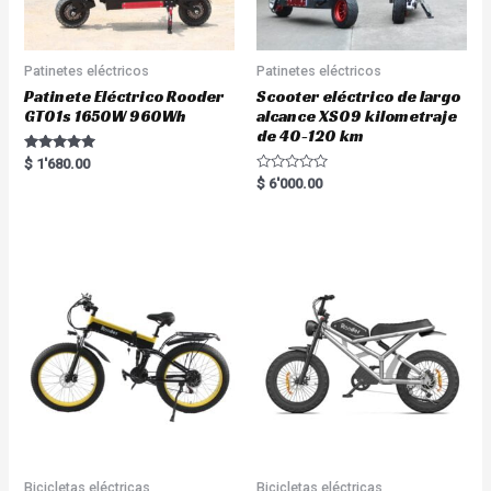
Patinetes eléctricos
Patinetes eléctricos
Patinete Eléctrico Rooder
Scooter eléctrico de largo
GT01s 1650W 960Wh
alcance XS09 kilometraje
de 40-120 km
Rated
$
1'680.00
5.00
R
$
6'000.00
out of 5
a
t
e
d
0
o
u
t
o
f
5
Bicicletas eléctricas
Bicicletas eléctricas