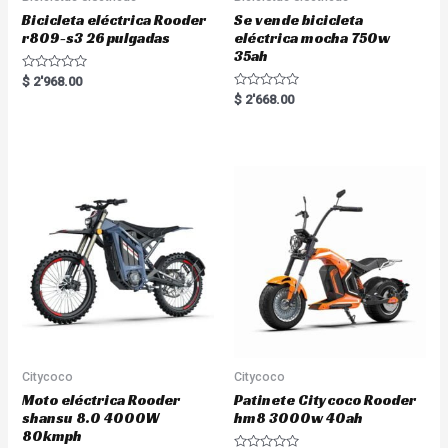
Bicicleta eléctrica Rooder
Se vende bicicleta
r809-s3 26 pulgadas
eléctrica mocha 750w
35ah
R
$
2'968.00
a
R
$
2'668.00
t
a
e
t
d
e
0
d
o
0
u
o
t
u
o
t
f
o
5
f
5
Citycoco
Citycoco
Moto eléctrica Rooder
Patinete Citycoco Rooder
shansu 8.0 4000W
hm8 3000w 40ah
80kmph