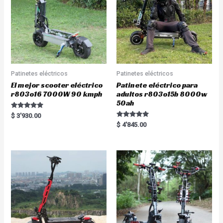
Patinetes eléctricos
Patinetes eléctricos
El mejor scooter eléctrico
Patinete eléctrico para
r803o16 7000W 90 kmph
adultos r803o15b 8000w
50ah
Rated
$
3'930.00
5.00
Rated
$
4'845.00
out of 5
5.00
out of 5